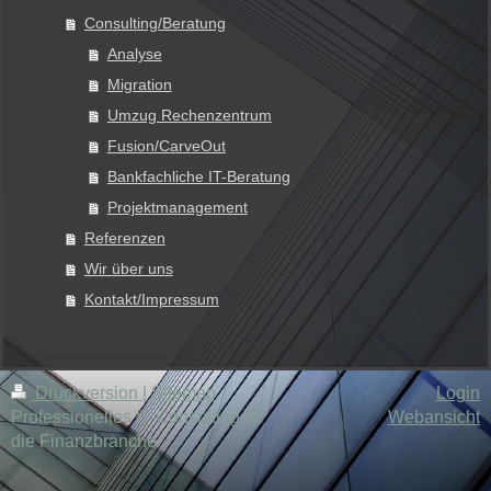
Consulting/Beratung
Analyse
Migration
Umzug Rechenzentrum
Fusion/CarveOut
Bankfachliche IT-Beratung
Projektmanagement
Referenzen
Wir über uns
Kontakt/Impressum
Druckversion
|
Sitemap
Login
Professionelles IT-Consulting für
Webansicht
die Finanzbranche